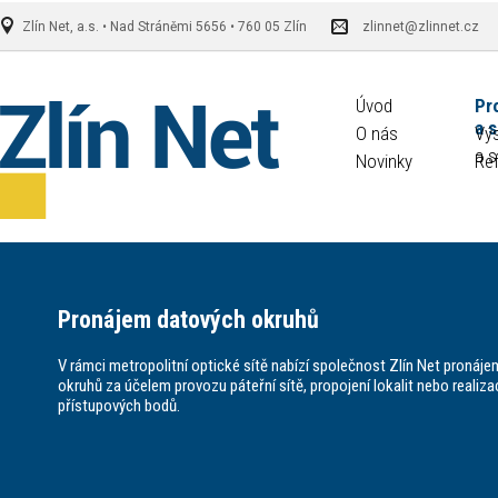
Zlín Net, a.s. • Nad Stráněmi 5656 • 760 05 Zlín
zlinnet@zlinnet.cz
Úvod
Pr
a 
O nás
Vý
a s
Novinky
Re
Pronájem datových okruhů
V rámci metropolitní optické sítě nabízí společnost Zlín Net pronájem
okruhů za účelem provozu páteřní sítě, propojení lokalit nebo realiza
přístupových bodů.