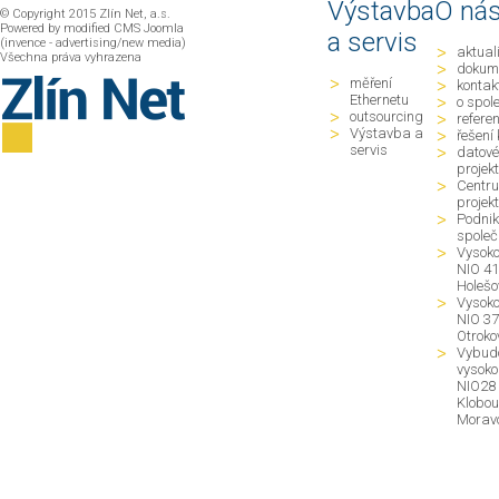
Výstavba
O ná
© Copyright 2015 Zlín Net, a.s.
Powered by modified CMS Joomla
a servis
(invence - advertising/new media)
aktual
Všechna práva vyhrazena
dokum
měření
kontak
Ethernetu
o spol
outsourcing
refere
Výstavba a
řešení 
servis
datové
projek
Centru
projek
Podnik
společ
Vysoko
NIO 41
Holešo
Vysoko
NIO 37
Otrokov
Vybudo
vysoko
NIO28 
Klobou
Morav