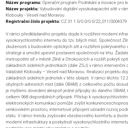
Název programu:
Operační program Podnikání a inovace pro
Název projektu:
Vybudování digitální vysokokapacitní sítě v rá
Klobouky - Veselí nad Moravou
Registrační číslo projektu:
CZ.31.1.0/0.0/0.0/22_011/0004379
V rámci předkládaného projektu dojde k rozšíření moderní infra
vysokorychlostního internetu do tzv. bílých míst. Společnost Zl
zkušenosti s budováním optických sítí a rozšíření pokrývaného 
strategii a umožní upevnit postavení společnosti na trhu. Žadat
metropolitní síť v městě Zlíně a Otrokovicích a rozšíří pokrytí op
základních sídelních jednotkách (dále ZSJ) v rámci intervenční 
Valašské Klobouky – Veselí nad Moravou. Realizací projektu doj
základních sídelních jednotek v této oblasti. V rámci těchto 12
obytných adresních míst (dále OBAM) z celkového počtu dosud
je myšleno dovedení alespoň jedné přípojky do daného OBAM, re
celkem 968 disponibilních přípojek. Přístup k vysokorychlostní
elektronických komunikací pomůže zvýšit konkurenceschopnos
venkovském prostoru, internetové připojení usnadní rozvoj podn
státu. V rámci trendu zvyšování všeobecného komfortu a životn
moderní infrastruktury a poskytnutí vysokorychlostního internet