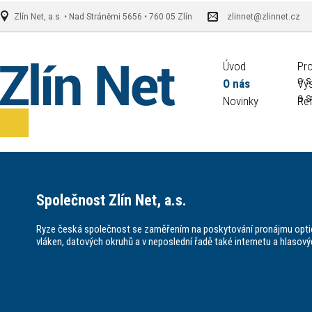
Zlín Net, a.s. • Nad Stráněmi 5656 • 760 05 Zlín
zlinnet@zlinnet.cz
Úvod
Pr
a s
O nás
Vý
a s
Novinky
Re
Společnost Zlín Net, a.s.
Ryze česká společnost se zaměřením na poskytování pronájmu opt
vláken, datových okruhů a v neposlední řadě také internetu a hlasový