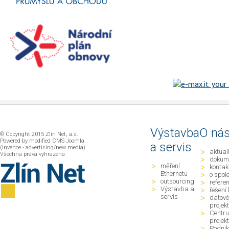
Výstavba
O ná
© Copyright 2015 Zlín Net, a.s.
Powered by modified CMS Joomla
a servis
(invence - advertising/new media)
aktual
Všechna práva vyhrazena
dokum
měření
kontak
Ethernetu
o spol
outsourcing
refere
Výstavba a
řešení 
servis
datové
projek
Centru
projek
Podnik