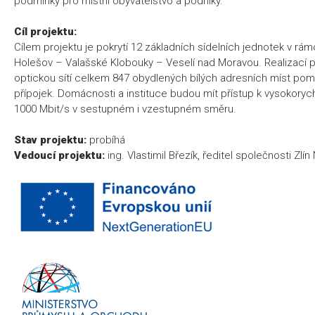
podmínky pro místní obyvatelstvo a podniky.
Cíl projektu:
Cílem projektu je pokrytí 12 základních sídelních jednotek v rámc
Holešov – Valašské Klobouky – Veselí nad Moravou. Realizací pr
optickou sítí celkem 847 obydlených bílých adresních míst pom
přípojek. Domácnosti a instituce budou mít přístup k vysokorych
1000 Mbit/s v sestupném i vzestupném směru.
Stav projektu:
probíhá
Vedoucí projektu:
ing. Vlastimil Březík, ředitel společnosti Zlín 