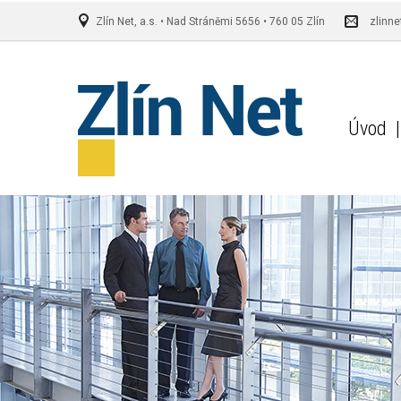
Zlín Net, a.s. • Nad Stráněmi 5656 • 760 05 Zlín
zlinne
Úvod
|