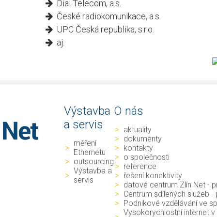
Dial Telecom, a.s.
České radiokomunikace, a.s.
UPC Česká republika, s.r.o.
aj.
Výstavba
O nás
a servis
aktuality
dokumenty
měření
kontakty
Ethernetu
o společnosti
outsourcing
reference
Výstavba a
řešení konektivity
servis
datové centrum Zlín Net - p
Centrum sdílených služeb - 
Podnikové vzdělávání ve spo
Vysokorychlostní internet 