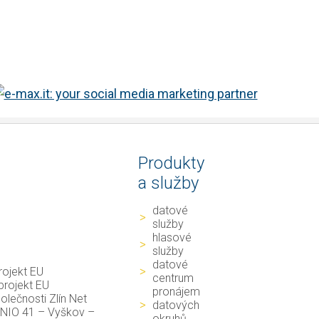
Produkty
a služby
datové
služby
hlasové
služby
datové
rojekt EU
centrum
projekt EU
pronájem
lečnosti Zlín Net
datových
v NIO 41 – Vyškov –
okruhů