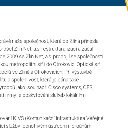
 právě naše společnost, která do Zlína přinesla
ošel Zlín Net, a.s. restrukturalizací a začal
ce 2009 se Zlín Net, a.s. propojil se společností
ckou metropolitní síť i do Otrokovic. Optická síť
belů ve Zlíně a Otrokovicích. Při výstavbě
tu a spolehlivost, která je dána také
ýrobců jako jsou např. Cisco systems, OFS,
tí firmy je poskytování služeb lokálním i
ování KIVS (Komunikační Infrastruktura Veřejné
jící služby jednotlivým ústředním orgánům