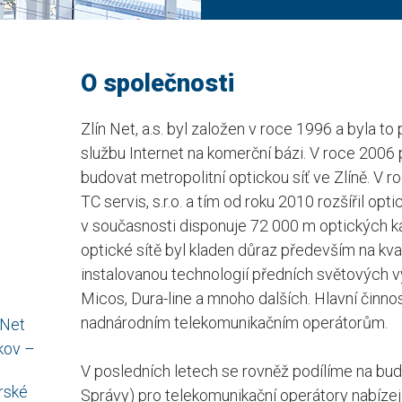
O společnosti
Zlín Net, a.s. byl založen v roce 1996 a byla to
službu Internet na komerční bázi. V roce 2006 pr
budovat metropolitní optickou síť ve Zlíně. V ro
TC servis, s.r.o. a tím od roku 2010 rozšířil opti
v současnosti disponuje 72 000 m optických ka
optické sítě byl kladen důraz především na kvali
instalovanou technologií předních světových v
Micos, Dura-line a mnoho dalších. Hlavní činnos
nadnárodním telekomunikačním operátorům.
 Net
kov –
V posledních letech se rovněž podílíme na bud
rské
Správy) pro telekomunikační operátory nabíze