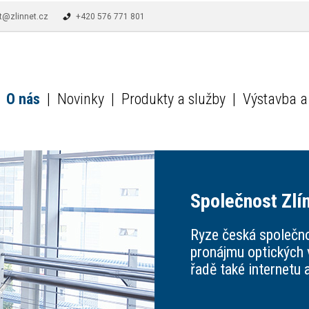
t@zlinnet.cz
+420 576 771 801
O nás
|
Novinky
|
Produkty a služby
|
Výstavba a 
Společnost Zlín
Ryze česká společn
pronájmu optických 
řadě také internetu 